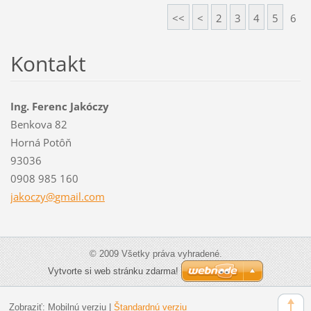
<<
<
2
3
4
5
6
Kontakt
Ing. Ferenc Jakóczy
Benkova 82
Horná Potôň
93036
0908 985 160
jakoczy@
gmail.co
m
© 2009 Všetky práva vyhradené.
Vytvorte si web stránku zdarma!
Zobraziť:
Mobilnú verziu
|
Štandardnú verziu