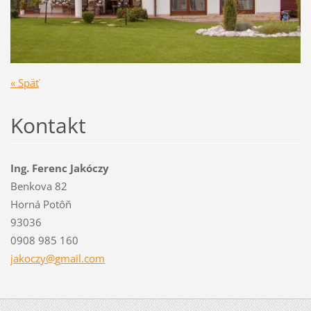
« Späť
Kontakt
Ing. Ferenc Jakóczy
Benkova 82
Horná Potôň
93036
0908 985 160
jakoczy@
gmail.co
m