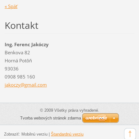
« Späť
Kontakt
Ing. Ferenc Jakóczy
Benkova 82
Horná Potôň
93036
0908 985 160
jakoczy@
gmail.co
m
© 2009 Všetky práva vyhradené.
Tvorba webových stránok zdarma
Zobraziť:
Mobilnú verziu
|
Štandardnú verziu