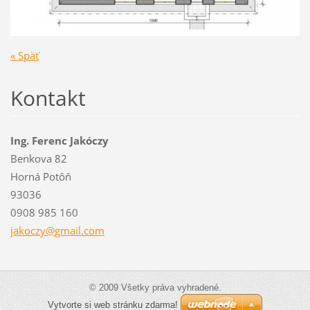
« Späť
Kontakt
Ing. Ferenc Jakóczy
Benkova 82
Horná Potôň
93036
0908 985 160
jakoczy@
gmail.co
m
© 2009 Všetky práva vyhradené.
Vytvorte si web stránku zdarma!