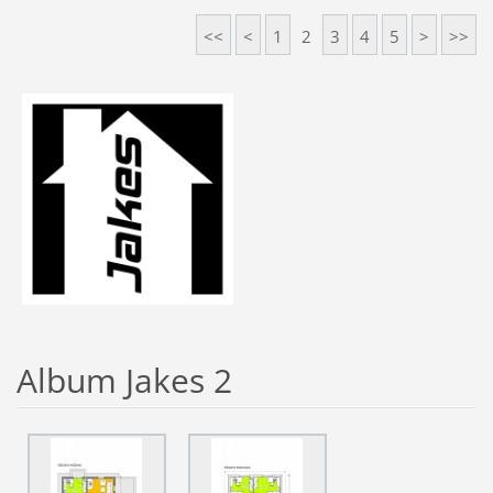
<<
<
1
2
3
4
5
>
>>
Album Jakes 2