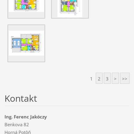
1
2
3
>
>>
Kontakt
Ing. Ferenc Jakóczy
Benkova 82
Horná Potôň